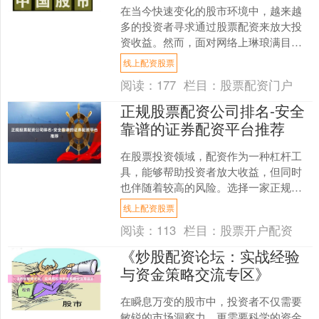
在当今快速变化的股市环境中，越来越
多的投资者寻求通过股票配资来放大投
资收益。然而，面对网络上琳琅满目的
配资平台，如何选择一个**正规、安全、
线上配资股票
可靠**的股票配资网....
阅读：
177
栏目：
股票配资门户
正规股票配资公司排名-安全
靠谱的证券配资平台推荐
在股票投资领域，配资作为一种杠杆工
具，能够帮助投资者放大收益，但同时
也伴随着较高的风险。选择一家正规、
安全、靠谱的证券配资平台至关重要。
线上配资股票
本文将为您梳理当前市场上....
阅读：
113
栏目：
股票开户配资
《炒股配资论坛：实战经验
与资金策略交流专区》
在瞬息万变的股市中，投资者不仅需要
敏锐的市场洞察力，更需要科学的资金