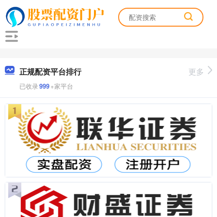
正规配资平台排行
更多
已收录
999
+家平台