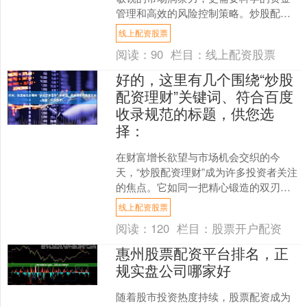
管理和高效的风险控制策略。炒股配资
作为一种资金杠杆工具，在放大收益可
线上配资股票
能的同时也带来了更高的风....
阅读：
90
栏目：
线上配资股票
好的，这里有几个围绕“炒股
配资理财”关键词、符合百度
收录规范的标题，供您选
择：
在财富增长欲望与市场机会交织的今
天，“炒股配资理财”成为许多投资者关注
的焦点。它如同一把精心锻造的双刃剑
线上配资股票，用得好可乘风破浪，用
线上配资股票
不好则可能伤及自身。理....
阅读：
120
栏目：
股票开户配资
惠州股票配资平台排名，正
规实盘公司哪家好
随着股市投资热度持续，股票配资成为