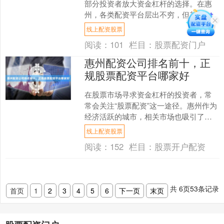
部分投资者放大资金杠杆的选择。在惠
州，各类配资平台层出不穷，但其中鱼
龙混杂，选择一家正规、安全的实盘公
线上配资股票
司至关重要。本文旨在解析....
阅读：
101
栏目：
股票配资门户
惠州配资公司排名前十，正
规股票配资平台哪家好
在股票市场寻求资金杠杆的投资者，常
常会关注“股票配资”这一途径。惠州作为
经济活跃的城市，相关市场也吸引了不
少目光。然而，网络上诸如“惠州配资公
线上配资股票
司排名前十”的搜索....
阅读：
152
栏目：
股票开户配资
共
6
页
53
条记录
首页
1
2
3
4
5
6
下一页
末页