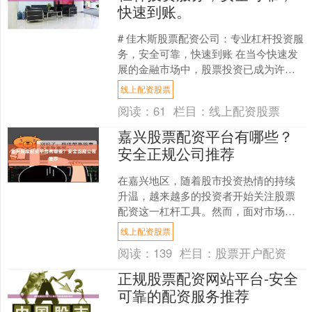
快速到账。
# 佳木斯股票配资公司：专业杠杆投资服
务，安全可靠，快速到账 在当今快速发
展的金融市场中，股票投资已成为许多
人财富增值的重要途径。然而，资金不
线上配资股票
足往往成为投资者扩....
阅读：
61
栏目：
线上配资股票
嘉兴股票配资平台有哪些？
安全正规公司推荐
在嘉兴地区，随着股市投资热情的持续
升温，越来越多的投资者开始关注股票
配资这一杠杆工具。然而，面对市场上
众多的配资平台，如何选择安全正规的
线上配资股票
公司成为投资者最为关心的....
阅读：
139
栏目：
股票开户配资
正规股票配资网站平台-安全
可靠的配资服务推荐