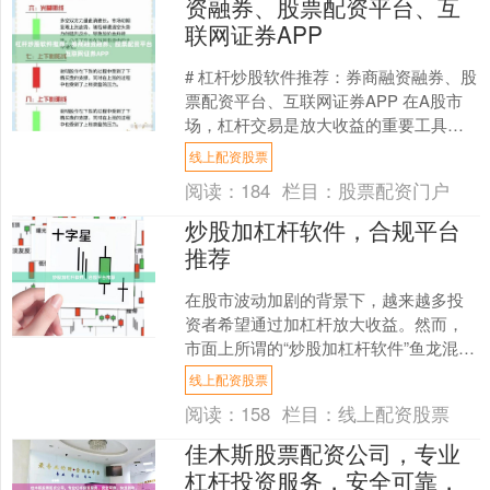
资融券、股票配资平台、互
联网证券APP
# 杠杆炒股软件推荐：券商融资融券、股
票配资平台、互联网证券APP 在A股市
场，杠杆交易是放大收益的重要工具。
对于普通投资者而言，选择合适的杠杆
线上配资股票
炒股软件，既能提....
阅读：
184
栏目：
股票配资门户
炒股加杠杆软件，合规平台
推荐
在股市波动加剧的背景下，越来越多投
资者希望通过加杠杆放大收益。然而，
市面上所谓的“炒股加杠杆软件”鱼龙混
杂，不少投资者因误入违规平台而血本
线上配资股票
无归。本文将为您解析合....
阅读：
158
栏目：
线上配资股票
佳木斯股票配资公司，专业
杠杆投资服务，安全可靠，