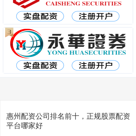
惠州配资公司排名前十，正规股票配资
平台哪家好