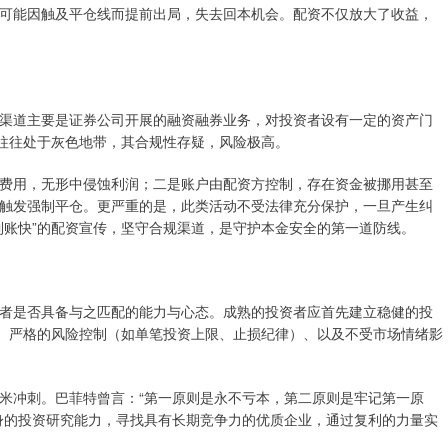
也可能因触及平仓线而提前出局，失去回本机会。配资不仅放大了收益，
渠道主要是证券公司开展的融资融券业务，对投资者设有一定的资产门
，往往处于灰色地带，其合规性存疑，风险极高。
费用，无形中侵蚀利润；二是账户由配资方控制，存在资金被挪用甚至
触发强制平仓。更严重的是，此类活动不受法律充分保护，一旦产生纠
到账快”的配资宣传，坚守合规渠道，是守护本金安全的第一道防线。
者是否具备与之匹配的能力与心态。成熟的投资者应首先建立稳健的投
析、严格的风险控制（如单笔投资上限、止损纪律）、以及不受市场情绪影
米冲刺。巴菲特曾言：“第一原则是永不亏本，第二原则是牢记第一原
身的投资研究能力，寻找具有长期竞争力的优质企业，通过复利的力量实