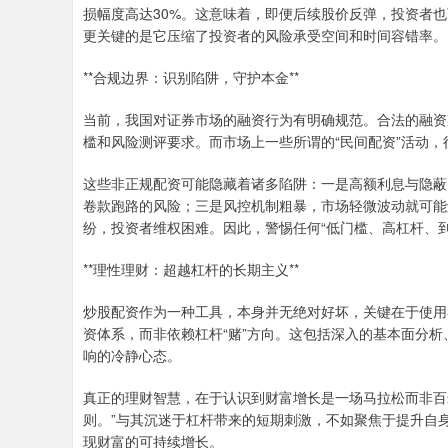
损幅度高达30%。这意味着，即便后续股价反弹，投资者
更关键的是它压缩了投资者的风险承受空间和时间容错率。
**合规边界：识别陷阱，守护本金**
当前，我国对证券市场的融资行为有明确规范。合法的融资
槛和风险测评要求。而市场上一些所谓的“民间配资”活动
这些非正规配资可能隐藏着诸多陷阱：一是高额利息与隐蔽
卷款跑路的风险；三是风控机制粗暴，市场轻微波动就可能
纷，投资者维权困难。因此，警惕任何“低门槛、高杠杆、
**理性理财：超越杠杆的长期主义**
炒股配资作为一种工具，本身并无绝对好坏，关键在于使用
资体系，而非依赖杠杆“赌”方向。这包括深入的基本面分
响的冷静心态。
真正的理财智慧，在于认识到财富增长是一场马拉松而非百
则。”与其沉迷于杠杆带来的短期刺激，不如聚焦于提升自
现财富的可持续增长。