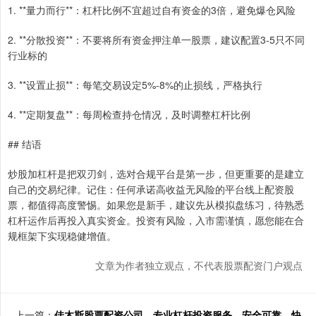
1. **量力而行**：杠杆比例不宜超过自有资金的3倍，避免爆仓风险
2. **分散投资**：不要将所有资金押注单一股票，建议配置3-5只不同
行业标的
3. **设置止损**：每笔交易设定5%-8%的止损线，严格执行
4. **定期复盘**：每周检查持仓情况，及时调整杠杆比例
## 结语
炒股加杠杆是把双刃剑，选对合规平台是第一步，但更重要的是建立
自己的交易纪律。记住：任何承诺高收益无风险的平台线上配资股
票，都值得高度警惕。如果您是新手，建议先从模拟盘练习，待熟悉
杠杆运作后再投入真实资金。投资有风险，入市需谨慎，愿您能在合
规框架下实现稳健增值。
文章为作者独立观点，不代表股票配资门户观点
上一篇：
佳木斯股票配资公司，专业杠杆投资服务，安全可靠，快