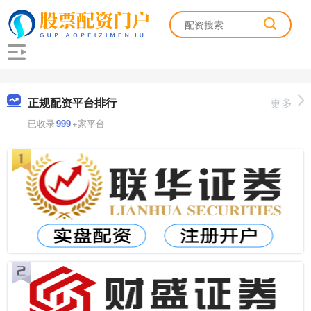
正规配资平台排行
更多
已收录
999
+家平台