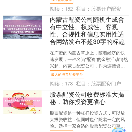
司排名前十”的搜索....
阅读：
152
栏目：
股票开户配资
内蒙古配资公司随机生成含
有中立性、权威性、客观
性、合规性和信息实用性适
合网站发布不超30字的标题
在广袤的内蒙古草原上，随着经济的快
速发展，一种名为“配资”的金融活动悄然
兴起。内蒙古配资公司，作为连接资金
需求方与供给方的特殊机构，在区域金
最大的股票配资平台
融市场中扮演着复杂而....
阅读：
173
栏目：
股票配资门户
股票配资公司收费标准大揭
秘，助你投资更省心
股票配资是一种杠杆投资方式，可以放
大投资收益，但同时也伴随着一定的风
险。选择一家合适的股票配资公司至关