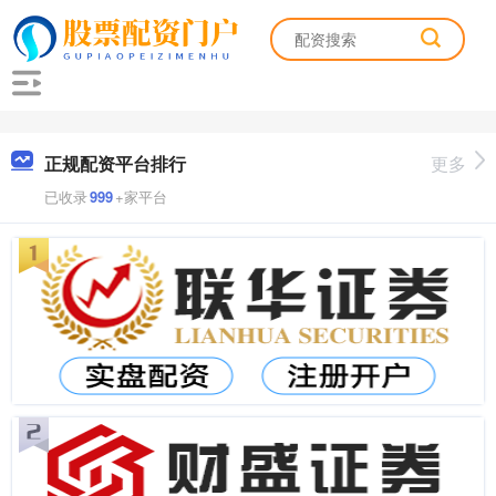
正规配资平台排行
更多
已收录
999
+家平台