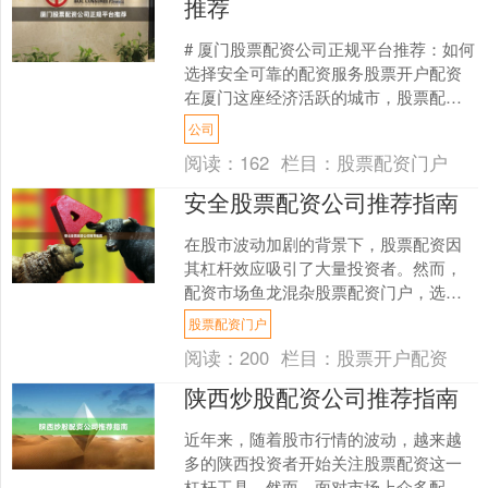
推荐
# 厦门股票配资公司正规平台推荐：如何
选择安全可靠的配资服务股票开户配资
在厦门这座经济活跃的城市，股票配资
市场日益发展，投资者对正规配资平台
公司
的需求不断增长。然....
阅读：
162
栏目：
股票配资门户
安全股票配资公司推荐指南
在股市波动加剧的背景下，股票配资因
其杠杆效应吸引了大量投资者。然而，
配资市场鱼龙混杂股票配资门户，选择
一家安全、合规的配资公司至关重要。
股票配资门户
本文将为您提供一份实用的....
阅读：
200
栏目：
股票开户配资
陕西炒股配资公司推荐指南
近年来，随着股市行情的波动，越来越
多的陕西投资者开始关注股票配资这一
杠杆工具。然而，面对市场上众多配资