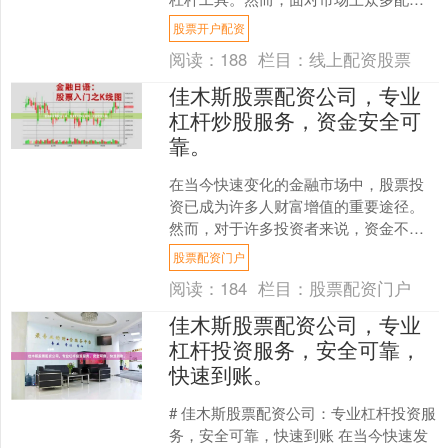
公司，如何选择一家正规、安全、服务
股票开户配资
优质的平台成为投资者关注....
阅读：
188
栏目：
线上配资股票
佳木斯股票配资公司，专业
杠杆炒股服务，资金安全可
靠。
在当今快速变化的金融市场中，股票投
资已成为许多人财富增值的重要途径。
然而，对于许多投资者来说，资金不足
往往成为限制其投资潜力的主要障碍。
股票配资门户
正是在这样的背景下，佳木....
阅读：
184
栏目：
股票配资门户
佳木斯股票配资公司，专业
杠杆投资服务，安全可靠，
快速到账。
# 佳木斯股票配资公司：专业杠杆投资服
务，安全可靠，快速到账 在当今快速发