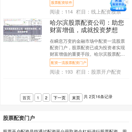
重要，而收费标准是需要重点考虑的因
股票配资软件
素之一。 **收费类型*....
阅读：
114
栏目：
线上配资股票
哈尔滨股票配资公司：助您
财富增值，成就投资梦想
在瞬息万变的金融市场中配资一流股票
配资门户，股票配资已成为投资者实现
财富增值的重要手段。哈尔滨股票配资
公司凭借专业的服务和丰富的经验，为
配资一流股票配资门户
投资者提供安全可靠的配资....
阅读：
193
栏目：
股票开户配资
共
2
页
16
条记录
首页
1
2
下一页
末页
股票配资门户
股票开户配资是指通过配资平台获取资金杠杆进行股票配资。用