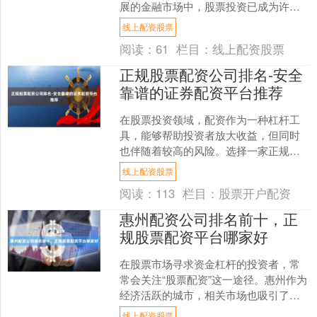
展的金融市场中，股票投资已成为许多
人财富增值的重要途径。然而，资金不
线上配资股票
足往往成为投资者扩....
阅读：
61
栏目：
线上配资股票
正规股票配资公司排名-安全
靠谱的证券配资平台推荐
在股票投资领域，配资作为一种杠杆工
具，能够帮助投资者放大收益，但同时
也伴随着较高的风险。选择一家正规、
安全、靠谱的证券配资平台至关重要。
线上配资股票
本文将为您梳理当前市场上....
阅读：
113
栏目：
股票开户配资
惠州配资公司排名前十，正
规股票配资平台哪家好
在股票市场寻求资金杠杆的投资者，常
常会关注“股票配资”这一途径。惠州作为
经济活跃的城市，相关市场也吸引了不
少目光。然而，网络上诸如“惠州配资公
线上配资股票