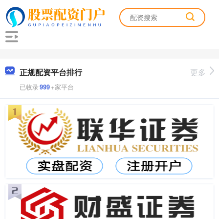
正规配资平台排行
更多
已收录
999
+家平台