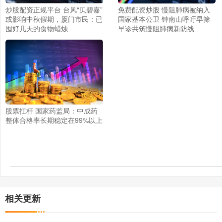
炒股配资正规平台 台风“贝碧嘉”
免费配资炒股 慢阻肺病被纳入
或影响中秋假期，厦门市民：已
国家基本公卫 钟南山呼吁早筛
囤好几天的食物蜡烛
早诊共筑慢阻肺病新防线
股票扛杆 国家药监局：中成药
整体合格率长期稳定在99%以上
相关更新