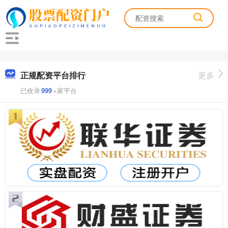
正规配资平台排行
更多
已收录
999
+家平台