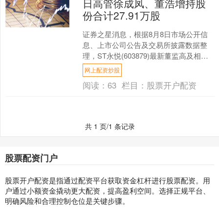
日高管徐成凤、董浩增持股
份合计27.91万股
证券之星消息，根据8月8日市场公开信
息、上市公司公告及交易所披露数据整
理，ST永悦(603879)最新董监高及相关
人员股份变动情况：2024年8月8日公司
网上配资炒股
董事徐....
阅读：
63
栏目：
股票开户配资
共 1 页/1 条记录
股票配资门户
股票开户配资是指通过配资平台获取资金杠杆进行股票配资。用
户通过小额资金撬动更大配资，提高盈利空间。选择正规平台、
明确风险和合理控制仓位是关键步骤。