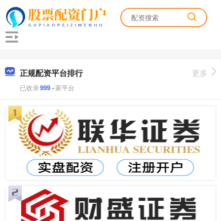
正规配资平台排行
更多
已收录
999
+家平台