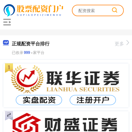
正规配资平台排行
更多
已收录
999
+家平台