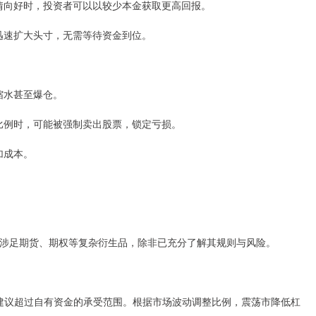
行情向好时，投资者可以以较少本金获取更高回报。
时迅速扩大头寸，无需等待资金到位。
缩水甚至爆仓。
金比例时，可能被强制卖出股票，锁定亏损。
加成本。
涉足期货、期权等复杂衍生品，除非已充分了解其规则与风险。
不建议超过自有资金的承受范围。根据市场波动调整比例，震荡市降低杠