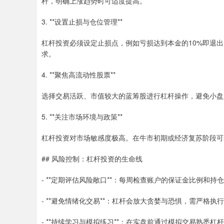
杆，明确上涨趋势时可适度提高。
3. **设置止损与仓位管理**
杠杆投资必须设定止损点，例如亏损达到本金的10%即退
求。
4. **聚焦高流动性股票**
选择交易活跃、市值较大的蓝筹股进行杠杆操作，避免小盘
5. **关注市场环境与政策**
杠杆投资对市场敏感度极高。在牛市初期或经济复苏阶段可
## 风险控制：杠杆投资的生命线
- **定期评估风险敞口**：每周检查账户的保证金比例和持
- **避免情绪化交易**：杠杆会放大贪婪与恐惧，需严格执
- **持续学习与模拟练习**：在实盘前通过模拟交易熟悉