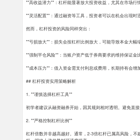
**高收益潜力**：杠杆能显著放大投资收益，尤其在市场
**灵活配置**：通过融资等工具，投资者可以在机会出现
然而，杠杆投资的风险同样突出：
**亏损放大**：损失会按杠杆比例放大，可能导致本金大幅
**强制平仓风险**：当账户资产低于券商要求的维持保证
**成本压力**：借入资金需支付利息或费用，长期持有会增
## 杠杆投资实用策略解析
1. **谨慎选择杠杆工具**
初学者建议从融资融券开始，因其规则相对透明。避免直接
2. **严格控制杠杆比例**
杠杆倍数并非越高越好。通常，2-3倍杠杆已属高风险，