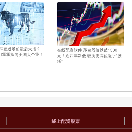
 拜登退场前最后大招？
在线配资软件 茅台股价跌破1300
刀霍霍挥向美国大企业！
元！近四年新低 较历史高位近乎“腰
斩”
线上配资股票