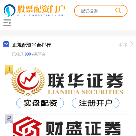
正规配资平台排行
更多
已收录
999
+家平台