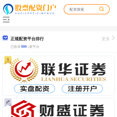
正规配资平台排行
更多
已收录
999
+家平台