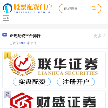
正规配资平台排行
更多
已收录
999
+家平台