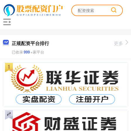
正规配资平台排行
更多
已收录
999
+家平台