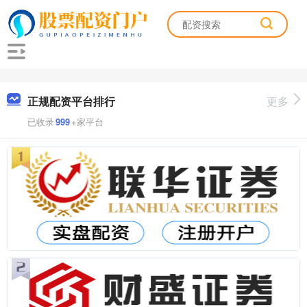
正规配资平台排行
更多
已收录
999
+家平台