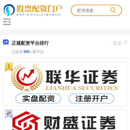
正规配资平台排行
更多
已收录
999
+家平台